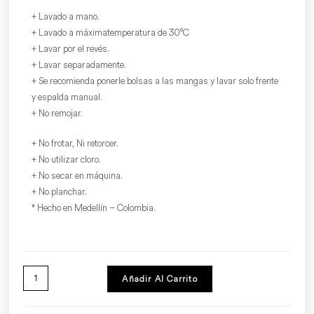
+ Lavado a mano.
+ Lavado a máxima temperatura de 30°C
+ Lavar por el revés.
+ Lavar separadamente.
+ Se recomienda ponerle bolsas a las mangas y lavar solo frente
y espalda manual.
+ No remojar.
+ No frotar, Ni retorcer.
+ No utilizar cloro.
+ No secar en máquina.
+ No planchar.
* Hecho en Medellín – Colombia.
Añadir Al Carrito